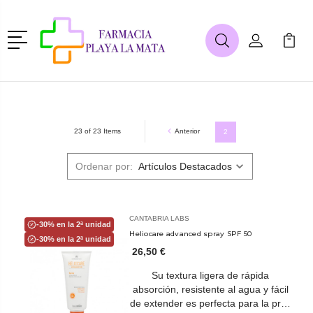
Menú
Buscar
Mi Cuenta
Mi Ca
Buscar
Anterior
23 of 23 Items
2
Ordenar por:
CANTABRIA LABS
-30% en la 2ª unidad
Heliocare advanced spray SPF 50
-30% en la 2ª unidad
26,50 €
Su textura ligera de rápida
absorción, resistente al agua y fácil
de extender es perfecta para la pr…