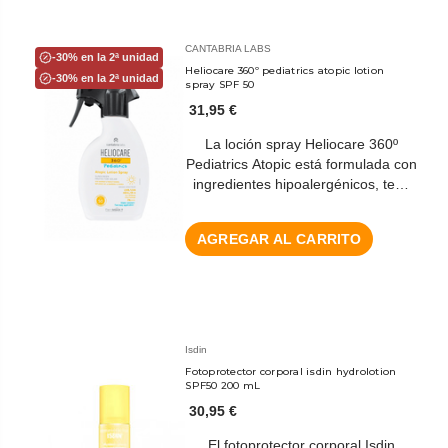
CANTABRIA LABS
-30% en la 2ª unidad
Heliocare 360º pediatrics atopic lotion
-30% en la 2ª unidad
spray SPF 50
31,95 €
La loción spray Heliocare 360º
Pediatrics Atopic está formulada con
ingredientes hipoalergénicos, te…
AGREGAR AL CARRITO
Isdin
Fotoprotector corporal isdin hydrolotion
SPF50 200 mL
30,95 €
El fotoprotector corporal Isdin