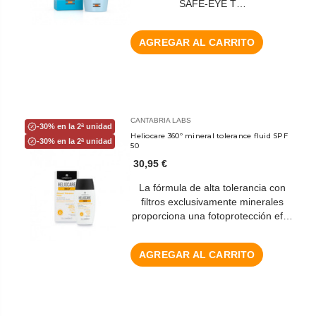
SAFE-EYE T…
AGREGAR AL CARRITO
CANTABRIA LABS
-30% en la 2ª unidad
Heliocare 360º mineral tolerance fluid SPF
-30% en la 2ª unidad
50
30,95 €
La fórmula de alta tolerancia con
filtros exclusivamente minerales
proporciona una fotoprotección ef…
AGREGAR AL CARRITO