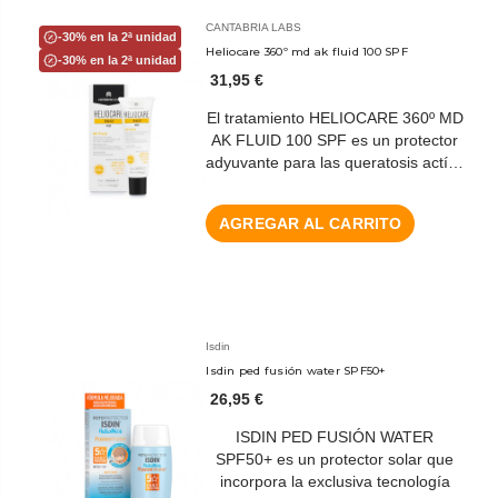
CANTABRIA LABS
-30% en la 2ª unidad
Heliocare 360º md ak fluid 100 SPF
-30% en la 2ª unidad
31,95 €
El tratamiento HELIOCARE 360º MD
AK FLUID 100 SPF es un protector
adyuvante para las queratosis actí…
AGREGAR AL CARRITO
Isdin
Isdin ped fusión water SPF50+
26,95 €
ISDIN PED FUSIÓN WATER
SPF50+ es un protector solar que
incorpora la exclusiva tecnología