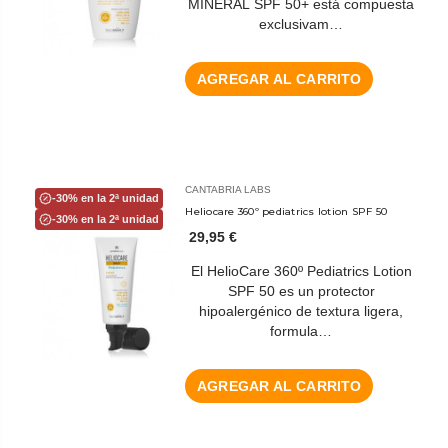
MINERAL SPF 50+ está compuesta
exclusivam…
AGREGAR AL CARRITO
CANTABRIA LABS
-30% en la 2ª unidad
Heliocare 360º pediatrics lotion SPF 50
-30% en la 2ª unidad
29,95 €
El HelioCare 360º Pediatrics Lotion
SPF 50 es un protector
hipoalergénico de textura ligera,
formula…
AGREGAR AL CARRITO