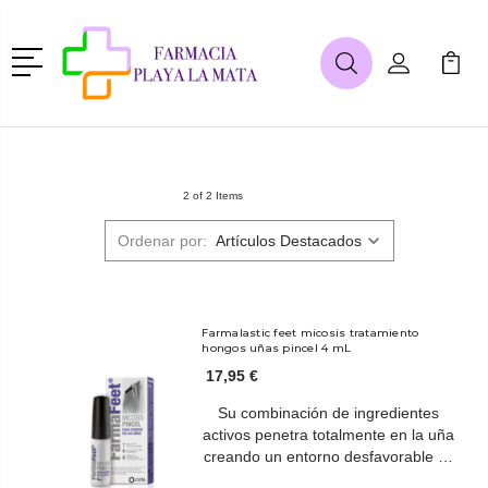
Menú
Buscar
Mi Cuenta
Mi Ca
Buscar
2 of 2 Items
Ordenar por:
Farmalastic feet micosis tratamiento
hongos uñas pincel 4 mL
17,95 €
Su combinación de ingredientes
activos penetra totalmente en la uña
creando un entorno desfavorable …