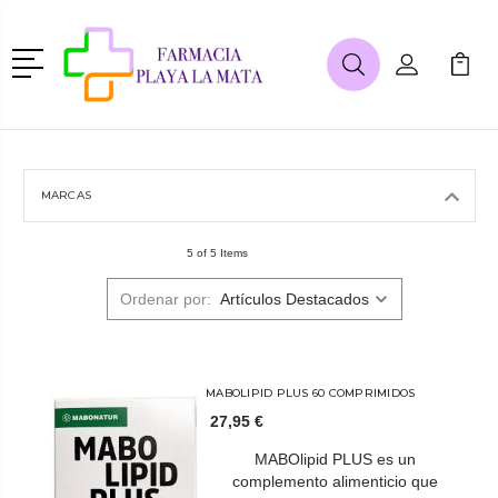
Menú
Buscar
Mi Cuenta
Mi Ca
Buscar
MARCAS
5 of 5 Items
Ordenar por:
MABOLIPID PLUS 60 COMPRIMIDOS
27,95 €
MABOlipid PLUS es un
complemento alimenticio que