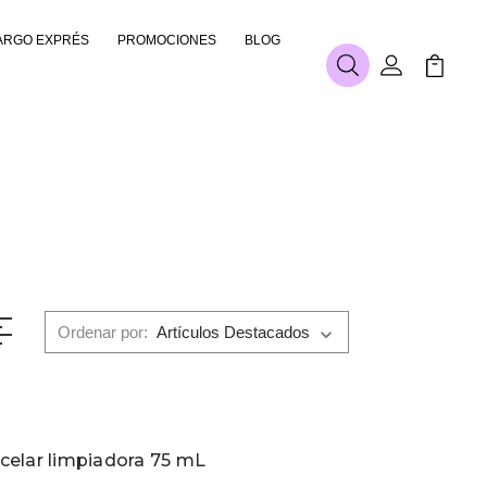
ARGO EXPRÉS
PROMOCIONES
BLOG
Buscar
Mi Cuenta
Mi Carr
Ordenar por:
celar limpiadora 75 mL