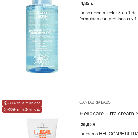
4,85 €
La solución micelar 3 en 1 de
formulada con prebióticos y 
CANTABRIA LABS
-30% en la 2ª unidad
-30% en la 2ª unidad
Heliocare ultra cream 
26,95 €
La crema HELIOCARE ULTRA C