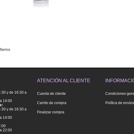
 Items
ATENCIÓN AL CLIENTE
INFORMACI
4:30 y de 16:30 a
Cuenta de cliente
Condiciones gen
a 14:00
Carrito de compra
Política de envío
e:
4:30 y de 16:30 a
Finalizar compra
a 14:00
2:00
a 22:00