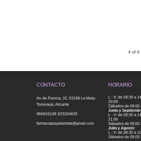
4 of 4
CONTACTO
HORARIO
L - V: de 08:30 a 1
Av. de Francia, 32, 03188 La Mata-
20:00
Torrevieja, Alicante
Sábados de 09:00 
Junio y Septiembr
|
966926108
623204635
L - V: de 08:30 a 1
21:00
farmaciaplayalamata@gmail.com
Sábados de 09:00 
Julio y Agosto:
L - V: de 08:30 a 2
Sábados de 09:00 