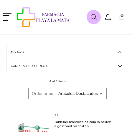
Menú
Buscar
Mi Cuenta
Mi Ca
Buscar
MARCAS
COMPRAR POR PRECIO
4 of 4 Items
Ordenar por:
ESI
Tabletas masticables para la acidez
digestivaid no acid esi