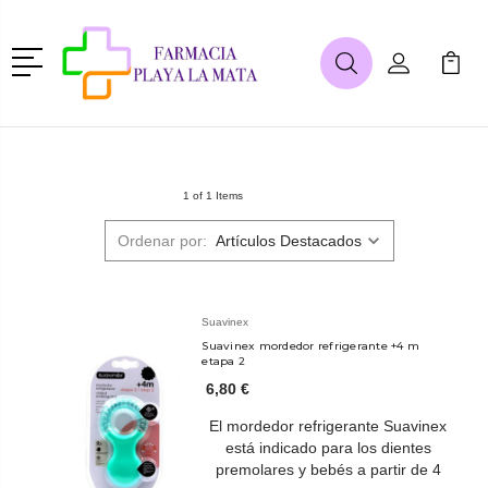
Menú
Buscar
Mi Cuenta
Mi Ca
Buscar
1 of 1 Items
Ordenar por:
Suavinex
Suavinex mordedor refrigerante +4 m
etapa 2
6,80 €
El mordedor refrigerante Suavinex
está indicado para los dientes
premolares y bebés a partir de 4