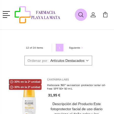
Menú
Buscar
Mi Cuenta
Mi Ca
Buscar
1
Siguiente
12 of 24 Items
Ordenar por:
CANTABRIA LABS
-30% en la 2ª unidad
Heliocare 360º sensation protector solar oil-
-30% en la 2ª unidad
free SPF.50+ 50 mL
31,95 €
Descripción del Producto:Este
fotoprotector facial de uso diario
previene el daño solar y los