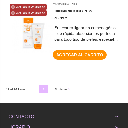
CANTABRIA LABS
-30% en la 2ª unidad
Heliocare ultra gel SPF 90
-30% en la 2ª unidad
26,95 €
Su textura ligera no comedogénica
de rápida absorción es perfecta
para todo tipo de pieles, especial…
AGREGAR AL CARRITO
1
Siguiente
12 of 24 Items
CONTACTO
HORARIO