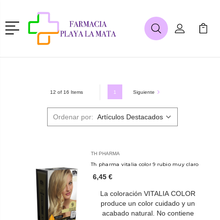
Menú
Buscar
Mi Cuenta
Mi Ca
Buscar
1
Siguiente
12 of 16 Items
Ordenar por:
TH PHARMA
Th pharma vitalia color 9 rubio muy claro
6,45 €
La coloración VITALIA COLOR
produce un color cuidado y un
acabado natural. No contiene