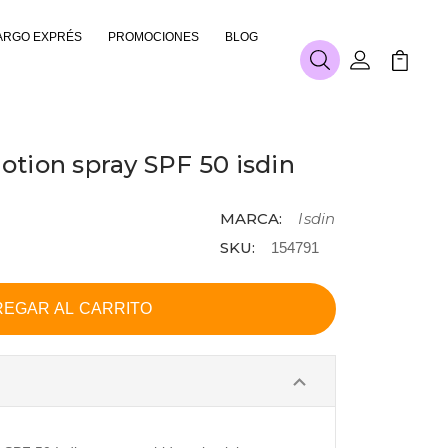
ARGO EXPRÉS
PROMOCIONES
BLOG
Buscar
Mi Cuenta
Mi Carr
lotion spray SPF 50 isdin
MARCA:
Isdin
SKU:
154791