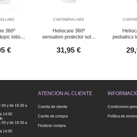
IA LABS
CANTABRIA LABS
CANTAB
re 360º
Heliocare 360º
Helioc
topic lotion
sensation protector solar
pediatrics 
SPF 50
oil-free SPF.50+ 50 mL
95 €
31,95 €
29,
ATENCIÓN AL CLIENTE
INFORMACI
4:30 y de 16:30 a
Cuenta de cliente
Condiciones gen
a 14:00
Carrito de compra
Política de envío
e:
4:30 y de 16:30 a
Finalizar compra
a 14:00