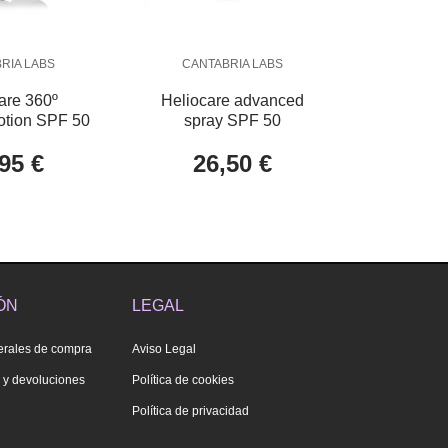
RIA LABS
CANTABRIA LABS
are 360º
Heliocare advanced
lotion SPF 50
spray SPF 50
95 €
26,50 €
ÓN
LEGAL
erales de compra
Aviso Legal
s y devoluciones
Política de cookies
Política de privacidad