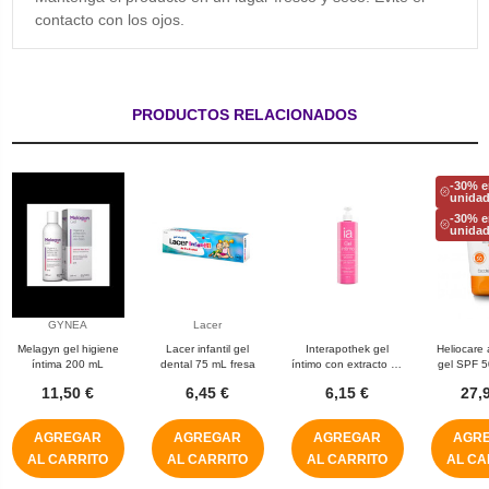
contacto con los ojos.
PRODUCTOS RELACIONADOS
-30% e
unida
-30% e
unida
GYNEA
Lacer
Melagyn gel higiene
Lacer infantil gel
Interapothek gel
Heliocare
íntima 200 mL
dental 75 mL fresa
íntimo con extracto de
gel SPF 
avena 500 mL
11,50 €
6,45 €
6,15 €
27,
AGREGAR
AGREGAR
AGREGAR
AGR
AL CARRITO
AL CARRITO
AL CARRITO
AL CA