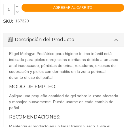
AUMENTAR
CANTIDAD:
DISMINUIR
CANTIDAD:
SKU:
167329
Descripción del Producto
El gel Melagyn Pediátrico para higiene íntima infantil está
indicado para pieles enrojecidas e irritadas debido a un aseo
anal inadecuado, pérdidas de orina, rozaduras, excesos de
sudoración y pieles con dermatitis en la zona perineal
durante el uso del pañal.
MODO DE EMPLEO:
Aplique una pequeña cantidad de gel sobre la zona afectada
y masajee suavemente. Puede usarse en cada cambio de
pañal.
RECOMENDACIONES:
Mantenga el producto en un lugar fresco y seco. Evite el