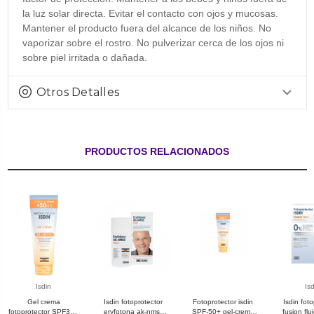
la luz solar directa. Evitar el contacto con ojos y mucosas.
Mantener el producto fuera del alcance de los niños. No
vaporizar sobre el rostro. No pulverizar cerca de los ojos ni
sobre piel irritada o dañada.
Otros Detalles
PRODUCTOS RELACIONADOS
Isdin
Is
Gel crema
Isdin fotoprotector
Fotoprotector isdin
Isdin fot
fotoprotector SPF30+
eryfotona ak-nmsc
SPF-50+ gel-crema
fusion flu