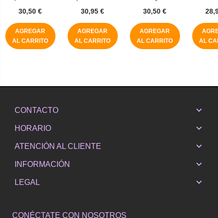
isdin
SPF100 50 mL
250 mL
SPF 50
30,50 €
30,95 €
30,50 €
28,
AGREGAR
AGREGAR
AGREGAR
AGR
AL CARRITO
AL CARRITO
AL CARRITO
AL CA
CONTACTO
HORARIO
ATENCIÓN AL CLIENTE
INFORMACIÓN
LEGAL
CONÉCTATE CON NOSOTROS