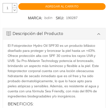
AUMENTAR
CANTIDAD:
DISMINUIR
CANTIDAD:
Isdin
MARCA:
SKU:
190287
Descripción del Producto
El Fotoprotector Hydro Oil SPF30 es un producto bifásico
diseñado para proteger y broncear la piel hasta un +43%.
Ofrece protección alta con SPF 30 contra los rayos UVA y
UVB. Su Pro-Melanin Technology potencia el bronceado,
brindando un aspecto más luminoso y flexible a la piel. Este
fotoprotector corporal cuenta con una loción oleoacuosa
hidratante de secado inmediato que es oil free y ha sido
probado dermatológicamente, lo que lo hace apto para
pieles atópicas y sensibles. Además, es resistente al agua y
cuenta con una fórmula Sea Friendly, con más del 80% de
ingredientes biodegradables y/o inorgánicos.
BENEFICIOS: