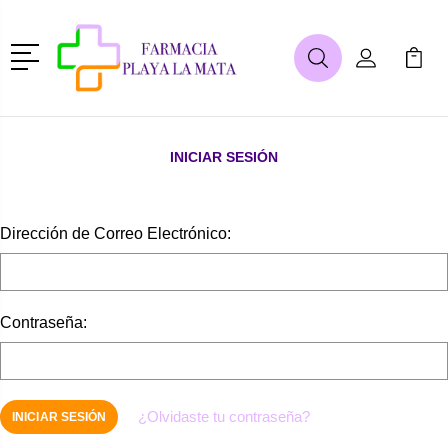
Menú
Buscar
Mi Cuenta
Mi Ca
Buscar
INICIAR SESIÓN
Dirección de Correo Electrónico:
Contraseña:
¿Olvidaste tu contraseña?