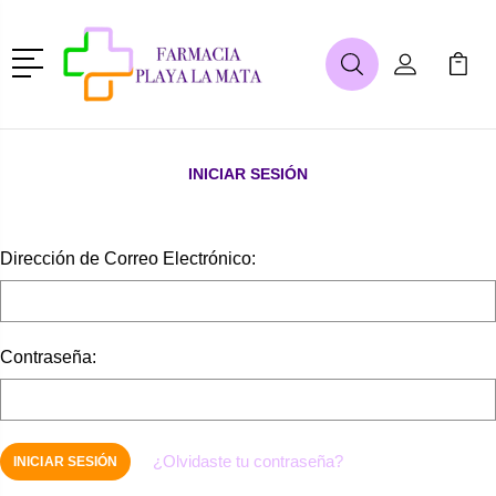
Menú
Buscar
Mi Cuenta
Mi Ca
Buscar
INICIAR SESIÓN
Dirección de Correo Electrónico:
Contraseña:
¿Olvidaste tu contraseña?