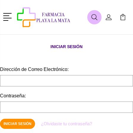
Menú
Buscar
Mi Cuenta
Mi Ca
Buscar
INICIAR SESIÓN
Dirección de Correo Electrónico:
Contraseña:
¿Olvidaste tu contraseña?