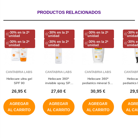
PRODUCTOS RELACIONADOS
-30% en la 2ª
-30% en la 2ª
-30% en la 2ª
-30% e
unidad
unidad
unidad
unida
-30% en la 2ª
-30% en la 2ª
-30% en la 2ª
-30% e
unidad
unidad
unidad
unida
CANTABRIA LABS
CANTABRIA LABS
CANTABRIA LABS
CANTABR
Heliocare ultra gel
Heliocare 360º
Heliocare 360º
Helioca
SPF 90
invisible spray SPF
pediatrics mineral SPF
pediatrics
50+
50+
5
26,95 €
27,60 €
30,95 €
29,
AGREGAR
AGREGAR
AGREGAR
AGR
AL CARRITO
AL CARRITO
AL CARRITO
AL CA